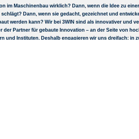
on im Maschinenbau wirklich? Dann, wenn die Idee zu eine
 schlägt? Dann, wenn sie gedacht, gezeichnet und entwickel
baut werden kann? Wir bei 3WIN sind als innovativer und ve
der Partner für gebaute Innovation – an der Seite von ho
 und Instituten. Deshalb engagieren wir uns dreifach: in 
chungsprojekten und in angewendeter Digitalisierung.
euesten Technologien, alternativen Fertigungsmethoden und dig
ie wir damit arbeiten. Mit Pragmatismus und partnerschaftlichem
 gemeinsam mit Kunden Lösungen zu entwickeln. Mit Präzision u
d Professionalität. Mit Herz und Verstand. Das hat uns zu dem
nehmen mit weitem Horizont, in dem aus Ideen Maschinen werde
hbarmacher.