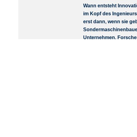
Wann entsteht Innovati
im Kopf des Ingenieurs
erst dann, wenn sie ge
Sondermaschinenbauer 
Unternehmen, Forschern
Maschinenbau, in Fors
Dazu arbeiten wir mit n
weitaus wichtiger ist, w
der Erfahrung, aus Ideen
Handschlag-Mentalität un
sind. Ein Familienunter
Wir sind 3WIN. Die Mac