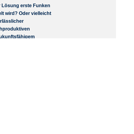
r Lösung erste Funken
t wird? Oder vielleicht
rlässlicher
chproduktiven
zukunftsfähigem
italen Workflows. Doch
 Denken. Mit der Lust und
nd Agilität. Mit
 gemacht, was wir heute
n.